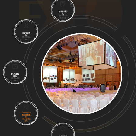
Plan
专业策划团
队
提供一体化的
解决方案
Design
创意设计团
队
前瞻性的专业
设计
Multimedia
数字多媒体
团队
视听互动超越
想象
Construction
施工组织团
队
十年打造专业
团队
Service